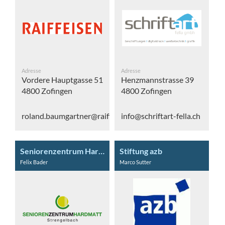
Adresse
Adresse
Vordere Hauptgasse 51
Henzmannstrasse 39
4800 Zofingen
4800 Zofingen
roland.baumgartner@raiffeisen.ch
info@schriftart-fella.ch
Seniorenzentrum Hardmatt
Stiftung azb
Felix Bader
Marco Sutter