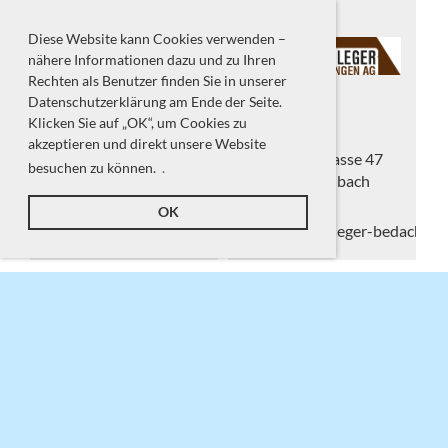
Diese Website kann Cookies verwenden –
nähere Informationen dazu und zu Ihren
Rechten als Benutzer finden Sie in unserer
Datenschutzerklärung am Ende der Seite.
Klicken Sie auf „OK“, um Cookies zu
Adresse
Adresse
akzeptieren und direkt unsere Website
Brittnauerstrasse 13
Brittnauerstrasse 47
besuchen zu können.
.
4802 Strengelbach
4802 Strengelbach
OK
l.jegge@wohnraus.ch
info@wullschleger-bedachung
ZURICH, Generalagentur Stefan Frauchiger
Jasna Pandurevic