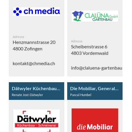
Adresse
Henzmannstrasse 20
Adresse
Scheibenstrasse 6
4800 Zofingen
4803 Vordemwald
kontakt@chmedia.ch
info@claluena-gartenbau.ch
Dätwyler Küchenbau-Schreinerei AG
Die Mobiliar, Generalagentur Zofingen
Renate Jost-Dätwyler
Pascal Humbel