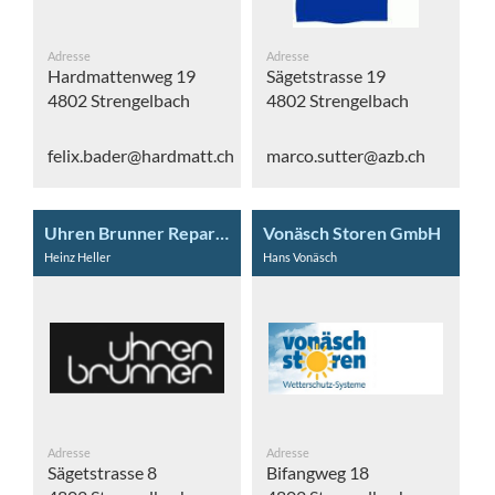
Adresse
Adresse
Hardmattenweg 19
Sägetstrasse 19
4802 Strengelbach
4802 Strengelbach
felix.bader@hardmatt.ch
marco.sutter@azb.ch
Uhren Brunner Reparaturatelier
Vonäsch Storen GmbH
Heinz Heller
Hans Vonäsch
Adresse
Adresse
Sägetstrasse 8
Bifangweg 18