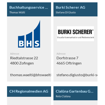
Buchhaltungsservice Wälti AG
Burki Scherer AG
Thomas Wälti
Stefano Di Giusto
Adresse
Adresse
Riedtalstrasse 22
Dorfstrasse 7
4800 Zofingen
4665 Oftringen
thomas.waelti@bhswaelti.ch
stefano.digiusto@burki-schere
CH Regionalmedien AG
Clalüna Gartenbau GmbH
Reto Clalüna