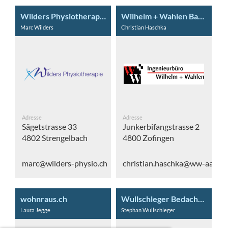
Wilders Physiotherapie
Wilhelm + Wahlen Bauingenieure AG
Marc Wilders
Christian Haschka
Adresse
Adresse
Sägetstrasse 33
Junkerbifangstrasse 2
4802 Strengelbach
4800 Zofingen
marc@wilders-physio.ch
christian.haschka@ww-aarau.
wohnraus.ch
Wullschleger Bedachungen AG
Laura Jegge
Stephan Wullschleger