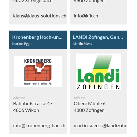
4802 Strengelbach
4800 Zofingen
klaus@klaus-solutions.ch
info@kfk.ch
Kronenberg Hoch-und Tiefbau AG
LANDI Zofingen, Genossenschaft
Markus Eggen
Martin Süess
Adresse
Adresse
Bahnhofstrasse 47
Obere Mühle 6
4806 Wikon
4800 Zofingen
info@kronenberg-bau.ch
martin.sueess@landizofingen.