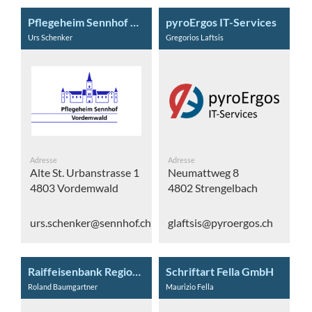
Pflegeheim Sennhof AG
pyroErgos IT-Services
Urs Schenker
Gregorios Laftsis
Adresse
Adresse
Alte St. Urbanstrasse 1
Neumattweg 8
4803 Vordemwald
4802 Strengelbach
urs.schenker@sennhof.ch
glaftsis@pyroergos.ch
Raiffeisenbank Region Zofingen Genossenschaft
Schriftart Fella GmbH
Roland Baumgartner
Maurizio Fella