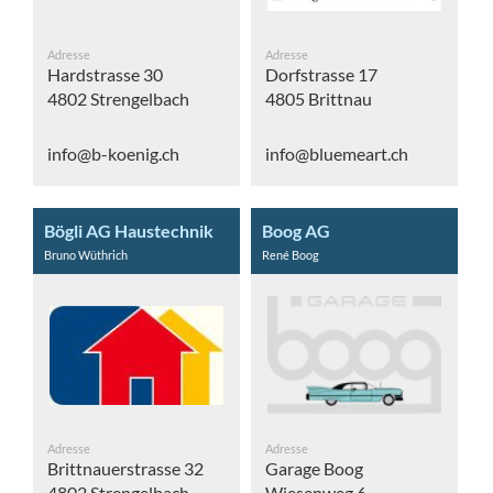
Adresse
Adresse
Hardstrasse 30
Dorfstrasse 17
4802 Strengelbach
4805 Brittnau
info@b-koenig.ch
info@bluemeart.ch
Bögli AG Haustechnik
Boog AG
Bruno Wüthrich
René Boog
Adresse
Adresse
Brittnauerstrasse 32
Garage Boog
4802 Strengelbach
Wiesenweg 6