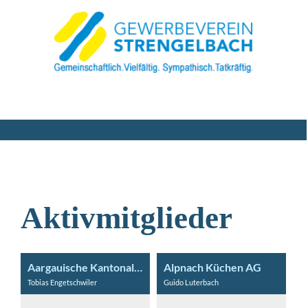
Aktivmitglieder
Aargauische Kantonalbank
Alpnach Küchen AG
Tobias Engetschwiler
Guido Luterbach