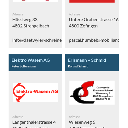
Adresse
Adresse
Hüssiweg 33
Untere Grabenstrasse 16
4802 Strengelbach
4800 Zofingen
info@daetwyler-schreinerei.ch
pascal.humbel@mobiliar.ch
Elektro Wasem AG
Erismann + Schmid
Peter Soltermann
Roland Schmid
Adresse
Adresse
Langenthalerstrasse 4
Wiesenweg 6