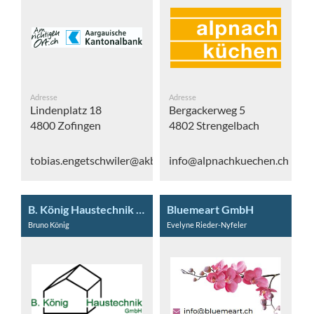
Adresse
Adresse
Lindenplatz 18
Bergackerweg 5
4800 Zofingen
4802 Strengelbach
tobias.engetschwiler@akb.ch
info@alpnachkuechen.ch
B. König Haustechnik GmbH
Bluemeart GmbH
Bruno König
Evelyne Rieder-Nyfeler