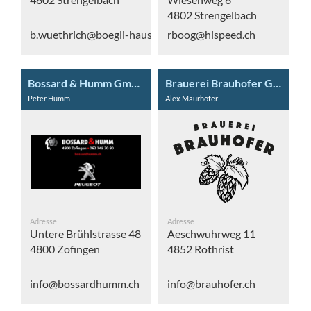
4802 Strengelbach
b.wuethrich@boegli-haustechnik.ch
rboog@hispeed.ch
Bossard & Humm GmbH
Brauerei Brauhofer GmbH
Peter Humm
Alex Maurhofer
Adresse
Adresse
Untere Brühlstrasse 48
Aeschwuhrweg 11
4800 Zofingen
4852 Rothrist
info@bossardhumm.ch
info@brauhofer.ch