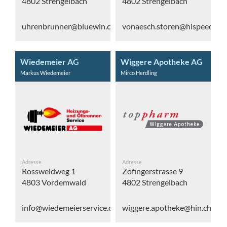
4802 Strengelbach
4802 Strengelbach
uhrenbrunner@bluewin.ch
vonaesch.storen@hispeed.ch
Wiedemeier AG
Wiggere Apotheke AG
Markus Wiedemeier
Mirco Herdling
Adresse
Adresse
Rossweidweg 1
Zofingerstrasse 9
4803 Vordemwald
4802 Strengelbach
info@wiedemeierservice.ch
wiggere.apotheke@hin.ch