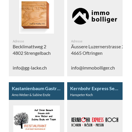
Adresse
Adresse
Becklimattweg 2
Äussere Luzernerstrasse 20
4802 Strengelbach
4665 Oftringen
info@gg-lacke.ch
info@immobolliger.ch
Kastanienbaum Gastro GmbH
Kernbohr Express Service Koch GmbH
Arno Weber & Sabine Enzle
Hanspeter Koch