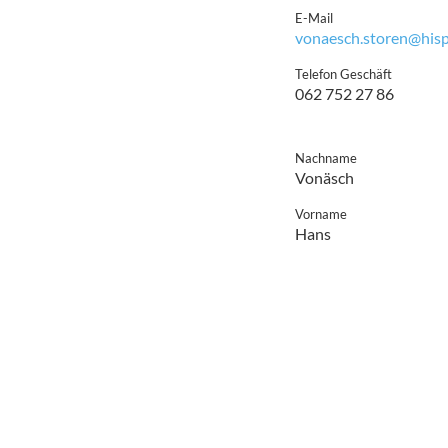
E-Mail
vonaesch.storen@his
Telefon Geschäft
062 752 27 86
Nachname
Vonäsch
Vorname
Hans