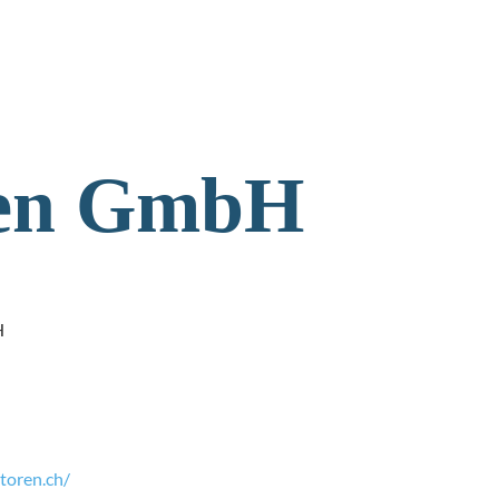
ren GmbH
H
toren.ch/